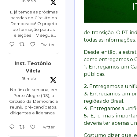
18 maio
E já temos as próximas
paradas do Circuito da
Democracia! O projeto
de formação para as
de transição. O PT i
eleições ITV segue
todas as informações.
percorrendo o Brasil e
Twitter
as próximas etapas já
Desde então, a estr
estão confirmadas:
como entregamos o Cad
Inst. Teotônio
Ceará - 23/05
1.
Entregamos um Cada
Mato Grosso -
Vilela
públicas.
28/05
18 maio
Piauí - 29/05
2.
Entregamos a unific
No fim de semana, em
3.
Entregamos um proc
Porto Alegre (RS), o
regiões do Brasil.
Circuito da Democracia
reuniu pré-candidatos,
4.
Entregamos a unific
dirigentes e lideranças
5.
E, o mais importa
tucanas para um dia de
deveria ter apenas u
formação política e
Twitter
preparação para as
Costumo dizer que, e
eleições de 2026. O