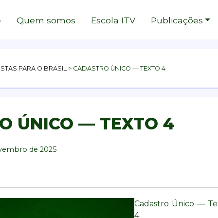
e
Quem somos
Escola ITV
Publicações
STAS PARA O BRASIL
>
CADASTRO ÚNICO — TEXTO 4
O ÚNICO — TEXTO 4
ovembro de 2025
k
r
atsApp
A ITV
Filme: Cangaço Novo
Filme: Barbie
Fi
Cadastro Único — Te
4