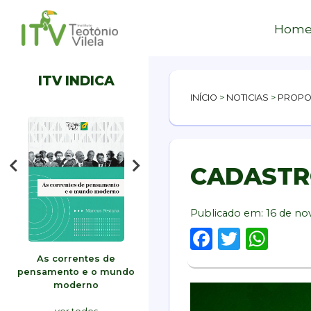
Hom
ITV INDICA
INÍCIO
>
NOTICIAS
>
PROPO
CADASTR
Publicado em:
16 de n
Faceboo
Twitte
Wh
odo
As correntes de
Filme: Meu nome é Gal
ESCOL
pensamento e o mundo
moderno