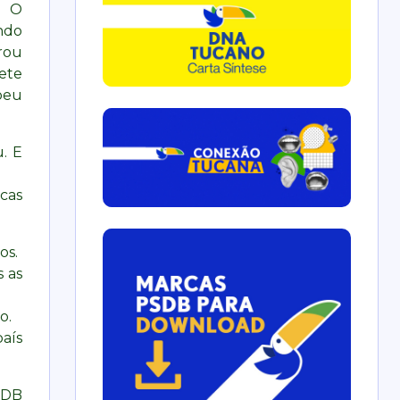
 O
ndo
rou
ete
beu
. E
cas
os.
 as
o.
aís
SDB