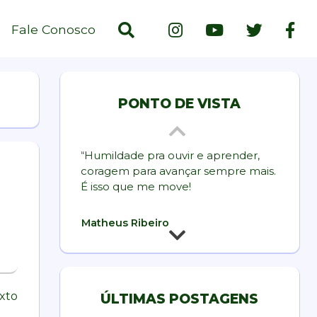
Fale Conosco
PONTO DE VISTA
“Humildade pra ouvir e aprender,
“Vamos
coragem para avançar sempre mais.
fiscali
É isso que me move!
a favor
repres
brasile
Matheus Ribeiro
sistem
teremo
Cada a
lme: “Tudo em Todo
As correntes de
Filme: Meu nome é
Lugar ao Mesmo
pensamento e o mundo
profun
Tempo”
moderno
melhor
xto
ÚLTIMAS POSTAGENS
Brasil”