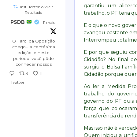
encontro abordou
garantiu um alicerc
Inst. Teotônio Vilela
comunicação, redes
Retuitado
trabalho, o PT teria 
sociais, estratégia e
PSDB
legislação. Foi demais!
11 maio
E o que o novo gove
avançou bastante em
Interrompeu totalment
O Farol da Oposição
chegou a centésima
E por que seguiu co
edição, e neste
período, você pôde
Cidadão? No final d
conhecer nossos
surgiu o Bolsa Famíl
princípios.
3
11
Cidadão porque queri
Leia mais em:
Twitter
Ao ler a Medida Prov
https://faroldaoposicao.com.br/derrotas-
congresso-100-
trabalho do govern
edicao...
governo do PT quis 
força que colocaram
#oposicao
transferência de rend
#aecioneves
#psdb
#tucanos
Mas isso não é verdad
Quem iniciou a unific