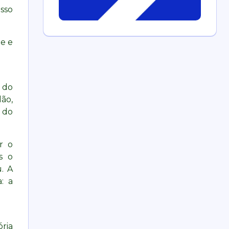
sso
e e
 do
ão,
 do
r o
s o
. A
: a
ória