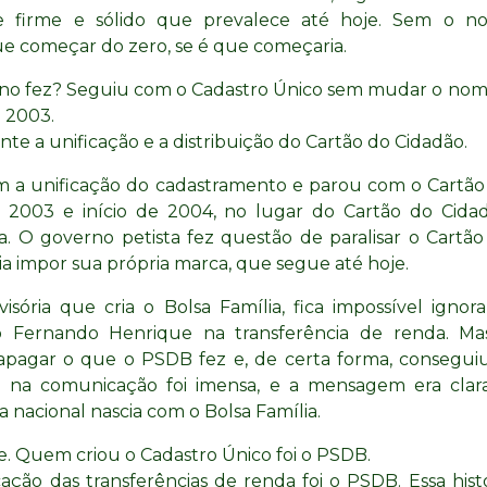
e firme e sólido que prevalece até hoje. Sem o no
que começar do zero, se é que começaria.
rno fez? Seguiu com o Cadastro Único sem mudar o nom
 2003.
e a unificação e a distribuição do Cartão do Cidadão.
m a unificação do cadastramento e parou com o Cartão
e 2003 e início de 2004, no lugar do Cartão do Cidad
ia. O governo petista fez questão de paralisar o Cartão
a impor sua própria marca, que segue até hoje.
isória que cria o Bolsa Família, fica impossível ignora
o Fernando Henrique na transferência de renda. Ma
apagar o que o PSDB fez e, de certa forma, conseguiu
 na comunicação foi imensa, e a mensagem era clara
a nacional nascia com o Bolsa Família.
e. Quem criou o Cadastro Único foi o PSDB.
ação das transferências de renda foi o PSDB. Essa hist