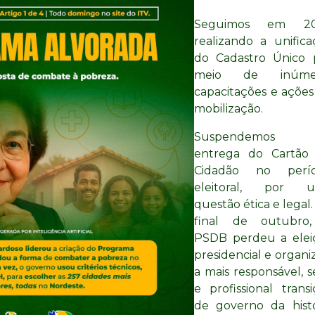
Seguimos em 2
realizando a unifica
do Cadastro Único 
meio de inúme
capacitações e ações
mobilização.
Suspendemos
entrega do Cartão
Cidadão no perí
eleitoral, por 
questão ética e legal
final de outubro
PSDB perdeu a elei
presidencial e organ
a mais responsável, s
e profissional trans
de governo da histó