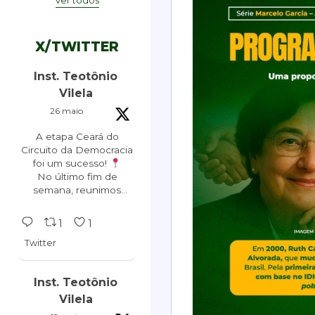
ver todos
X/TWITTER
Inst. Teotônio
Vilela
26 maio
A etapa Ceará do
Circuito da Democracia
foi um sucesso!
No último fim de
semana, reunimos
lideranças, pré-
candidatos e
1
1
especialistas em mais
Twitter
um encontro de
formação política para
as eleições de 2026.
Inst. Teotônio
Vilela