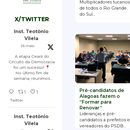
ver todos
Multiplicadores tucanos
de todos o Rio Grande
do Sul...
X/TWITTER
Inst. Teotônio
Vilela
26 maio
A etapa Ceará do
Circuito da Democracia
foi um sucesso!
No último fim de
semana, reunimos
lideranças, pré-
candidatos e
Pré-candidatos de
1
1
especialistas em mais
Alagoas fazem o
Twitter
um encontro de
“Formar para
formação política para
Renovar”
as eleições de 2026.
Lideranças e pré-
Inst. Teotônio
candidatos a prefeitos e
Vilela
vereadores do PSDB...