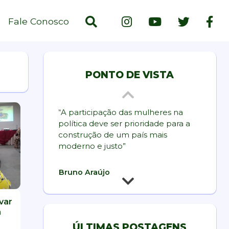
Fale Conosco
PONTO DE VISTA
“A participação das mulheres na
“Não ex
política deve ser prioridade para a
muito 
construção de um país mais
outro.
moderno e justo”
govern
do mes
precisa
Bruno Araújo
Que não
decisõe
lme: “Tudo em Todo
As correntes de
Filme: Meu nome é
Lugar ao Mesmo
pensamento e o mundo
var
fortale
Tempo”
moderno
a
ÚLTIMAS POSTAGENS
Daniel