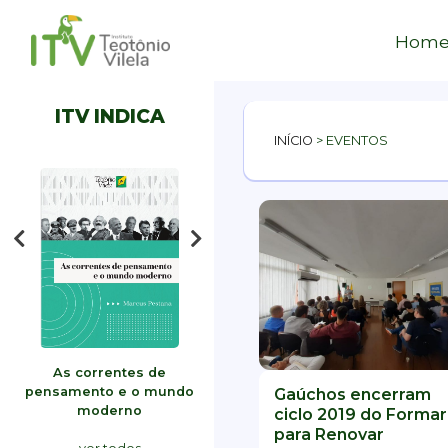
Hom
ITV INDICA
INÍCIO
>
EVENTOS
odo
As correntes de
Filme: Meu nome é Gal
ESCOL
pensamento e o mundo
Gaúchos encerram
moderno
ciclo 2019 do Formar
para Renovar