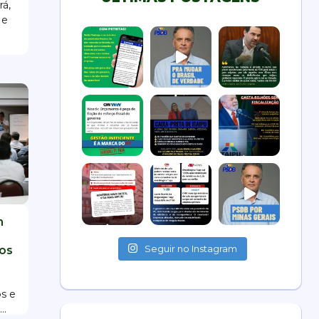
rá,
 e
m
Seguir no Instagram
tos
os e
..