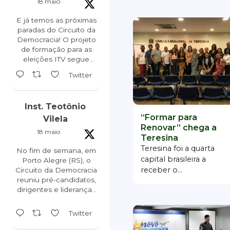
18 maio
E já temos as próximas
paradas do Circuito da
Democracia! O projeto
de formação para as
eleições ITV segue
percorrendo o Brasil e
Twitter
as próximas etapas já
estão confirmadas:
Inst. Teotônio
Ceará - 23/05
“Formar para
Mato Grosso -
Vilela
Renovar” chega a
28/05
18 maio
Piauí - 29/05
Teresina
Teresina foi a quarta
No fim de semana, em
capital brasileira a
Porto Alegre (RS), o
receber o...
Circuito da Democracia
reuniu pré-candidatos,
dirigentes e lideranças
tucanas para um dia de
formação política e
Twitter
preparação para as
eleições de 2026. O