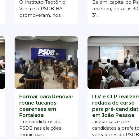
O Instituto Teotônio
Belém, capital do Pa
Vilela e o PSDB-BA
recebeu, nos dias 30
promoveram, nos...
31...
Formar para Renovar
ITV e CLP realiza
reúne tucanos
rodada de curso
cearenses em
para pré-candida
Fortaleza
em João Pessoa
Pré-candidatos do
Lideranças e pré-
PSDB nas eleições
candidatos a prefeit
municipais
vereadores do PSDB.