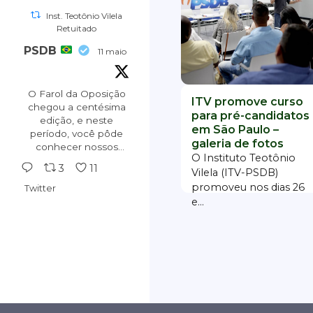
encontro abordou
Inst. Teotônio Vilela
comunicação, redes
Retuitado
sociais, estratégia e
PSDB
legislação. Foi demais!
11 maio
O Farol da Oposição
ITV promove curso
chegou a centésima
para pré-candidatos
edição, e neste
em São Paulo –
período, você pôde
galeria de fotos
conhecer nossos
O Instituto Teotônio
princípios.
3
11
Vilela (ITV-PSDB)
Leia mais em:
promoveu nos dias 26
Twitter
https://faroldaoposicao.com.br/derrotas-
e...
congresso-100-
edicao...
#oposicao
#aecioneves
#psdb
#tucanos