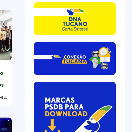
do
os
beu,