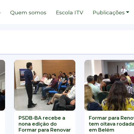
e
Quem somos
Escola ITV
Publicações
A ITV
Filme: Cangaço Novo
Filme: Barbie
Fi
PSDB-BA recebe a
Formar para Reno
nona edição do
tem oitava rodad
Formar para Renovar
em Belém