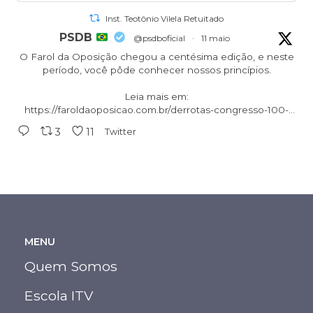
Inst. Teotônio Vilela Retuitado
PSDB
@psdboficial
·
11 maio
O Farol da Oposição chegou a centésima edição, e neste
período, você pôde conhecer nossos princípios.
Leia mais em:
https://faroldaoposicao.com.br/derrotas-congresso-100-
edicao...
3
11
Twitter
#oposicao
#aecioneves
#psdb
#tucanos
MENU
Quem Somos
Escola ITV