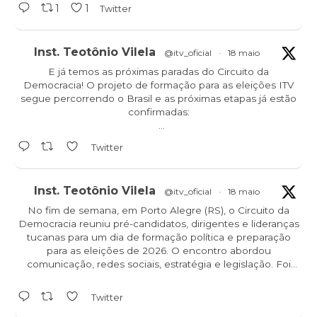
1
1
Twitter
Inst. Teotônio Vilela
@itv_oficial
·
18 maio
E já temos as próximas paradas do Circuito da
Democracia! O projeto de formação para as eleições ITV
segue percorrendo o Brasil e as próximas etapas já estão
confirmadas:
Ceará - 23/05
Twitter
Mato Grosso - 28/05
Piauí - 29/05
Inst. Teotônio Vilela
@itv_oficial
·
18 maio
No fim de semana, em Porto Alegre (RS), o Circuito da
Democracia reuniu pré-candidatos, dirigentes e lideranças
tucanas para um dia de formação política e preparação
para as eleições de 2026. O encontro abordou
comunicação, redes sociais, estratégia e legislação. Foi
demais!
Twitter