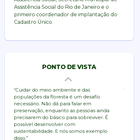
Assistência Social do Rio de Janeiro e o
primeiro coordenador de implantação do
Cadastro Único.
PONTO DE VISTA
“Cuidar do meio ambiente e das
“O PSD
populações da floresta é um desafio
de cen
necessário. Não dá para falar em
posiçõ
preservação, enquanto as pessoas ainda
próxi
precisarem do básico para sobreviver. É
políti
possível desenvolver com
radical
sustentabilidade. E nós somos exemplo
disso.”