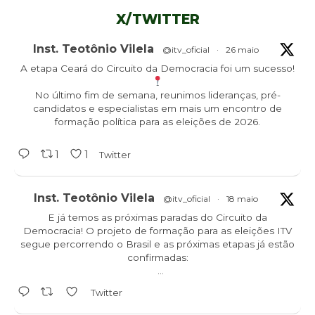
X/TWITTER
Inst. Teotônio Vilela
@itv_oficial
·
26 maio
A etapa Ceará do Circuito da Democracia foi um sucesso!
No último fim de semana, reunimos lideranças, pré-
candidatos e especialistas em mais um encontro de
formação política para as eleições de 2026.
1
1
Twitter
Inst. Teotônio Vilela
@itv_oficial
·
18 maio
E já temos as próximas paradas do Circuito da
Democracia! O projeto de formação para as eleições ITV
segue percorrendo o Brasil e as próximas etapas já estão
confirmadas:
Ceará - 23/05
Twitter
Mato Grosso - 28/05
Piauí - 29/05