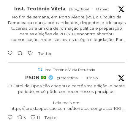
Inst. Teotônio Vilela
@itv_oficial
·
18 maio
No fim de semana, em Porto Alegre (RS), o Circuito da
Democracia reuniu pré-candidatos, dirigentes e lideranças
tucanas para um dia de formação política e preparação
para as eleições de 2026. O encontro abordou
comunicação, redes sociais, estratégia e legislação. Foi
demais!
Twitter
Inst. Teotônio Vilela Retuitado
PSDB
@psdboficial
·
11 maio
O Farol da Oposição chegou a centésima edição, e neste
período, você pôde conhecer nossos princípios.
Leia mais em:
https://faroldaoposicao.com.br/derrotas-congresso-100-
edicao...
3
11
Twitter
#oposicao
#aecioneves
#psdb
#tucanos