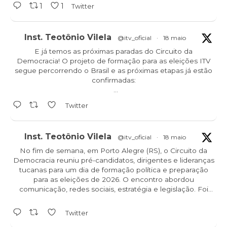
1
1
Twitter
Inst. Teotônio Vilela
@itv_oficial
·
18 maio
E já temos as próximas paradas do Circuito da
Democracia! O projeto de formação para as eleições ITV
segue percorrendo o Brasil e as próximas etapas já estão
confirmadas:
Ceará - 23/05
Twitter
Mato Grosso - 28/05
Piauí - 29/05
Inst. Teotônio Vilela
@itv_oficial
·
18 maio
No fim de semana, em Porto Alegre (RS), o Circuito da
Democracia reuniu pré-candidatos, dirigentes e lideranças
tucanas para um dia de formação política e preparação
para as eleições de 2026. O encontro abordou
comunicação, redes sociais, estratégia e legislação. Foi
demais!
Twitter