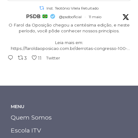
Inst. Teotônio Vilela Retuitado
PSDB
@psdboficial
·
11 maio
O Farol da Oposição chegou a centésima edição, e neste
período, você pôde conhecer nossos princípios.
Leia mais em:
https://faroldaoposicao.com.br/derrotas-congresso-100-
edicao...
3
11
Twitter
#oposicao
#aecioneves
#psdb
#tucanos
MENU
Quem Somos
Escola ITV