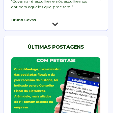
“Governar é escolher e nós escolhemos
“Cuida
dar para aqueles que precisam.”
popula
necess
preser
Bruno Covas
precis
possív
susten
disso.”
ÚLTIMAS POSTAGENS
Plinio 