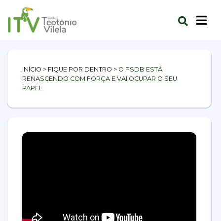
INÍCIO
>
FIQUE POR DENTRO
>
O PSDB ESTÁ
RENASCENDO COM FORÇA E VAI OCUPAR O SEU
PAPEL