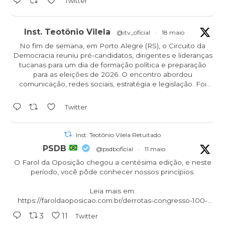
Twitter
Mato Grosso - 28/05
Piauí - 29/05
Inst. Teotônio Vilela
@itv_oficial
·
18 maio
No fim de semana, em Porto Alegre (RS), o Circuito da
Democracia reuniu pré-candidatos, dirigentes e lideranças
tucanas para um dia de formação política e preparação
para as eleições de 2026. O encontro abordou
comunicação, redes sociais, estratégia e legislação. Foi
demais!
Twitter
Inst. Teotônio Vilela Retuitado
PSDB
@psdboficial
·
11 maio
O Farol da Oposição chegou a centésima edição, e neste
período, você pôde conhecer nossos princípios.
Leia mais em:
https://faroldaoposicao.com.br/derrotas-congresso-100-
edicao...
3
11
Twitter