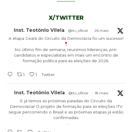
X/TWITTER
Inst. Teotônio Vilela
@itv_oficial
·
26 maio
A etapa Ceará do Circuito da Democracia foi um sucesso!
No último fim de semana, reunimos lideranças, pré-
candidatos e especialistas em mais um encontro de
formação política para as eleições de 2026.
1
1
Twitter
Inst. Teotônio Vilela
@itv_oficial
·
18 maio
E já temos as próximas paradas do Circuito da
Democracia! O projeto de formação para as eleições ITV
segue percorrendo o Brasil e as próximas etapas já estão
confirmadas:
Ceará - 23/05